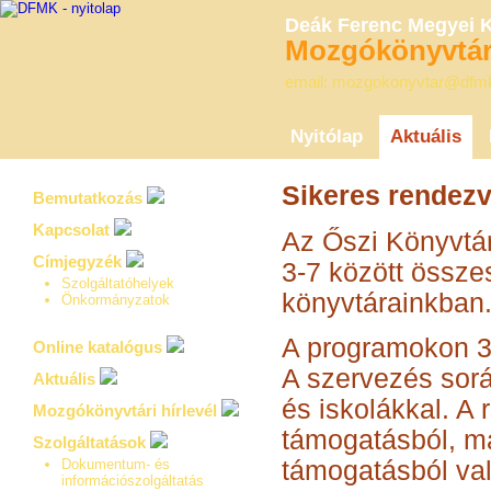
Deák Ferenc Megyei 
Mozgókönyvtári
email: mozgokonyvtar@dfm
Nyitólap
Aktuális
Sikeres rendez
Bemutatkozás
Kapcsolat
Az Őszi Könyvtá
Címjegyzék
3-7 között össze
Szolgáltatóhelyek
könyvtárainkban
Önkormányzatok
A programokon 327
Online katalógus
A szervezés sor
Aktuális
és iskolákkal. A
Mozgókönyvtári hírlevél
támogatásból, m
Szolgáltatások
Dokumentum- és
támogatásból val
információszolgáltatás