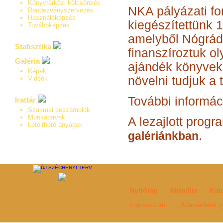
Könyvtárközi kölcsönzés
NKA pályázati fo
Rendezvényszervezés
Használóképzés
kiegészítettünk 
Továbbképzés
amelyből Nógrádi
Statisztika
finanszíroztuk o
Galéria
ajándék könyveke
Képek
növelni tudjuk a 
Videók
További informác
Irattár
Szakmai beszámolók
Munkatervek
A lezajlott prog
Letölthető anyagok
.
galériánkban
Nyitólap
Aktuális
Kat
Impresszum
|
Adatvédelmi ny