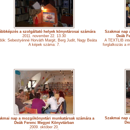
ábbképzés a szolgáltató helyek könyvtárosai számára
Szakmai nap 
2011. november 22. 13.30
Deák F
dók: Sebestyénné Horváth Margit, Berg Judit, Nagy Beáta
A TEXTLIB inte
A képek száma: 7.
forglalkozás a 
Szakmai nap 
akmai nap a mozgókönyvtári munkatársak számára a
De
Deák Ferenc Megyei Könyvtárban
2009. október 20.