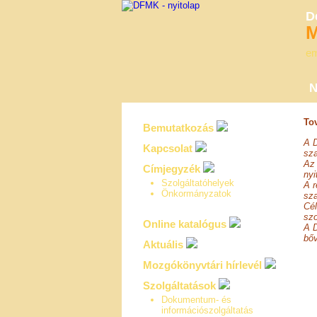
D
M
em
N
To
Bemutatkozás
A D
Kapcsolat
sza
Az 
Címjegyzék
nyi
Szolgáltatóhelyek
A r
Önkormányzatok
sza
Cél
szo
Online katalógus
A 
bőv
Aktuális
Mozgókönyvtári hírlevél
Szolgáltatások
Dokumentum- és
információszolgáltatás