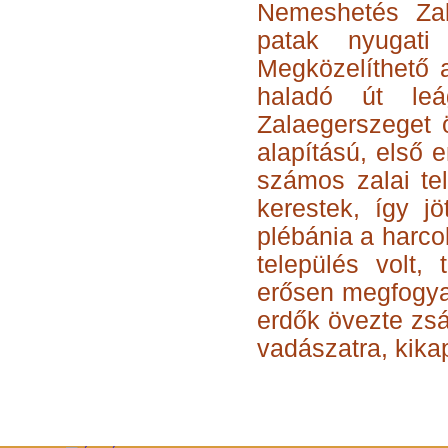
Nemeshetés Zal
patak nyugati
Megközelíthető a
haladó út le
Zalaegerszeget 
alapítású, első 
számos zalai te
kerestek, így j
plébánia a harco
település volt,
erősen megfogyat
erdők övezte zsá
vadászatra, kika