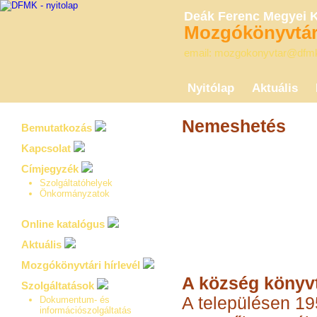
Deák Ferenc Megyei 
Mozgókönyvtári
email: mozgokonyvtar@dfm
Nyitólap
Aktuális
Nemeshetés
Bemutatkozás
Kapcsolat
Címjegyzék
Szolgáltatóhelyek
Önkormányzatok
Online katalógus
Aktuális
Mozgókönyvtári hírlevél
A község könyv
Szolgáltatások
A településen 19
Dokumentum- és
információszolgáltatás