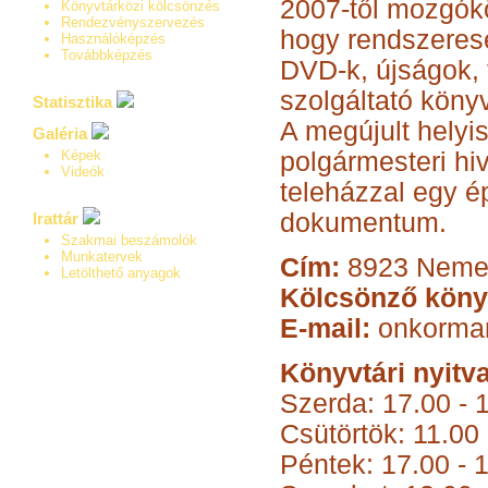
2007-től mozgókö
Könyvtárközi kölcsönzés
Rendezvényszervezés
hogy rendszerese
Használóképzés
Továbbképzés
DVD-k, újságok, f
szolgáltató könyv
Statisztika
A megújult helyi
Galéria
Képek
polgármesteri hiva
Videók
teleházzal egy 
dokumentum.
Irattár
Szakmai beszámolók
Munkatervek
Cím:
8923 Nemes
Letölthető anyagok
Kölcsönző köny
E-mail:
onkorma
Könyvtári nyitva
Szerda: 17.00 - 
Csütörtök: 11.00 
Péntek: 17.00 - 