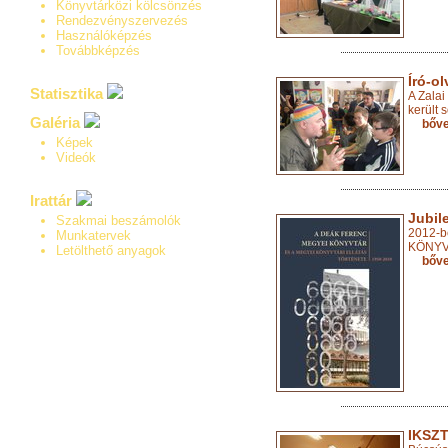
Könyvtárközi kölcsönzés
Rendezvényszervezés
Használóképzés
Továbbképzés
Író-ol
Statisztika
A Zala
került 
Galéria
bőv
Képek
Videók
Irattár
Jubil
Szakmai beszámolók
2012-b
Munkatervek
KÖNYVT
Letölthető anyagok
bőv
IKSZT