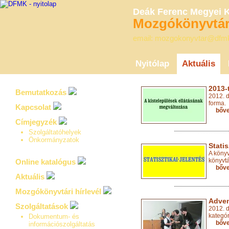
Deák Ferenc Megyei 
Mozgókönyvtári
email: mozgokonyvtar@dfm
Nyitólap
Aktuális
2013-t
Bemutatkozás
2012. d
forma.
Kapcsolat
bőv
Címjegyzék
Szolgáltatóhelyek
Önkormányzatok
Statis
A könyv
könyvtá
Online katalógus
bőv
Aktuális
Mozgókönyvtári hírlevél
Adven
Szolgáltatások
2012. d
kategór
Dokumentum- és
bőv
információszolgáltatás